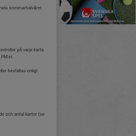
r hela sommarhalvåret.
troller på varje karta.
 PM:et.
er beställas enligt
de och antal kartor (se