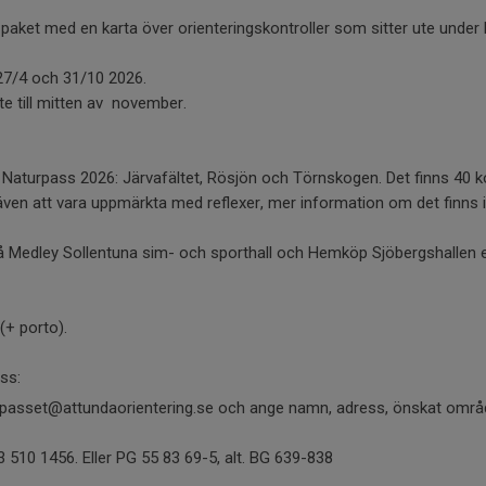
 paket med en karta över orienteringskontroller som sitter ute unde
27/4 och 31/10 2026.
ute till mitten av november.
Naturpass 2026: Järvafältet, Rösjön och Törnskogen. Det finns 40 kon
ven att vara uppmärkta med reflexer, mer information om det finns i
Medley Sollentuna sim- och sporthall och Hemköp Sjöbergshallen ell
(+ porto).
oss:
aturpasset@attundaorientering.se och ange namn, adress, önskat områ
3 510 1456. Eller PG 55 83 69-5, alt. BG 639-838