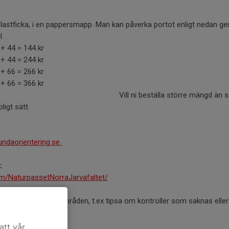
lastficka, i en pappersmapp. Man kan påverka portot enligt nedan gen
l.
+ 44 = 144 kr
+ 44 = 244 kr
+ 66 = 266 kr
+ 66 = 366 kr
lla större mängd än så här, hör av
ligt sätt.
ndaorientering.se
:
m/NaturpassetNorraJarvafaltet/
rer om våra tre områden, t.ex tipsa om kontroller som saknas eller 
att vår